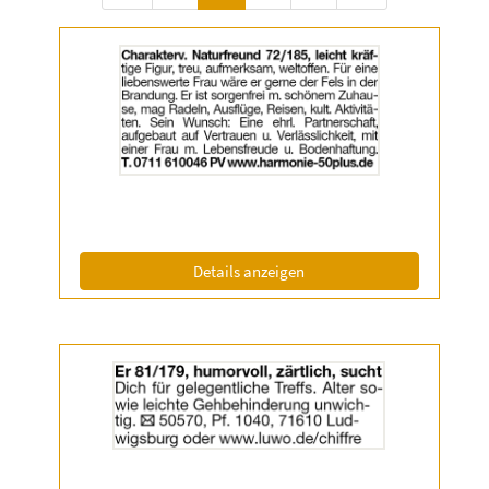
Details
der
Anzeige
2061879
anzeigen
|
Info:
(ID: 2061879)
Details anzeigen
Details
der
Anzeige
2061572
anzeigen
|