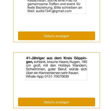
anzeigen
|
Info:
(ID: 2060133)
Details anzeigen
Details
der
Anzeige
2060134
anzeigen
|
Info:
(ID: 2060134)
Details anzeigen