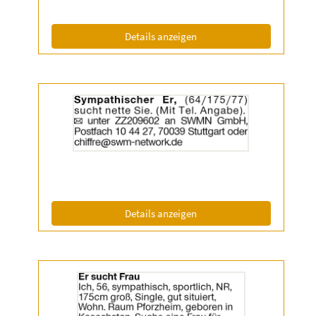
Info:
(ID: 2061572)
Details anzeigen
Details
der
Anzeige
2060127
anzeigen
|
Info:
(ID: 2060127)
Details anzeigen
Details
der
Anzeige
2060133