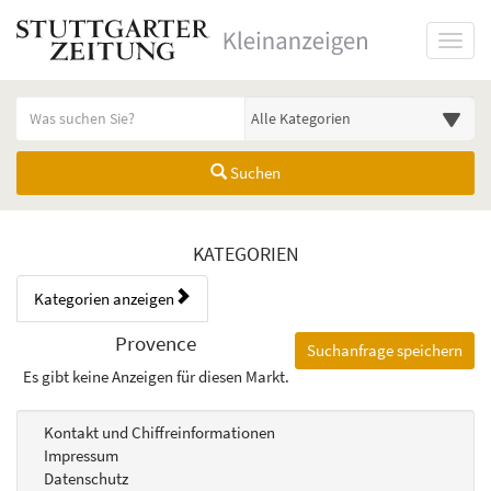
Startseite
Toggl
Meldungsbereich für Such- und Filterstatus
Suchbegriff
Alle Kategorien
Suchen
Kategorien & Anzeigen Übers
KATEGORIEN
Kategorien anzeigen
Bedienhinweis: Navigieren Sie mit Tab (Shift+Tab zurück). Drücken Sie
Rubrik:
Provence
Suchanfrage speichern
Es gibt keine Anzeigen für diesen Markt.
Kontakt und Chiffreinformationen
Impressum
Datenschutz