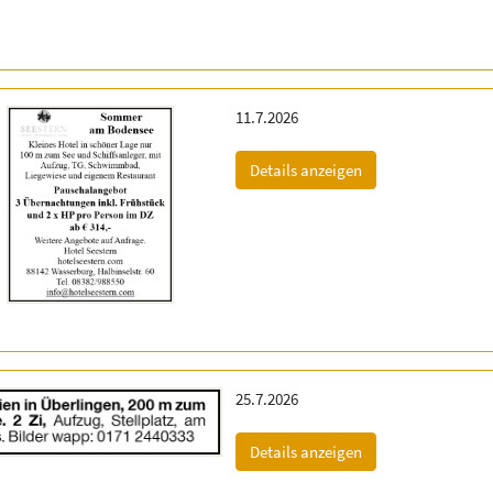
Erscheinungsdatum:
11.7.2026
(ID: 2058627)
Details anzeigen
Erscheinungsdatum:
25.7.2026
(ID: 2061877)
Details anzeigen