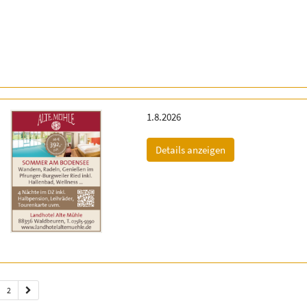
Erscheinungsdatum:
1.8.2026
(ID: 2063317)
Details anzeigen
2