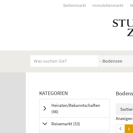
Stellenmarkt
Immobilienmarkt
S
Startseite
Meldungsbereich für Such- und Filterstatus
Suchbegriff
Alle Kategorien
Kategorien & Anzeigen 
Rubrik:
KATEGORIEN
Bodens
Bedienhinweis: Navigieren Sie mit Tab (Shift+Tab zu
Heiraten/Bekanntschaften
Sortie
Anzeigen
(66
)
Anzeigen 
Anzeigen
Reisemarkt
(53
)
1