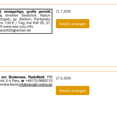
Erscheinungsdatum:
11.7.2026
(ID: 2055183)
Details anzeigen
Erscheinungsdatum:
27.6.2026
(ID: 2055407)
Details anzeigen