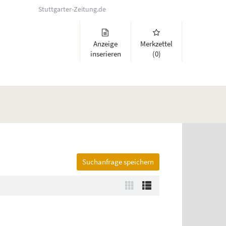
Stuttgarter-Zeitung.de
Anzeige
Merkzettel
inserieren
(0)
Suchanfrage speichern
lappen und Links zu öffnen. Mit Pfeil rechts klappen Sie auf, mit Pfeil 
Zur
Zur
Kachelansicht
Listenansicht
wechseln
wechseln