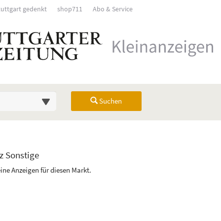
tuttgart gedenkt
shop711
Abo & Service
Suchen
Übersicht
z Sonstige
rück). Drücken Sie die Eingabetaste, um Unterkategorien ein- oder auszuk
eine Anzeigen für diesen Markt.