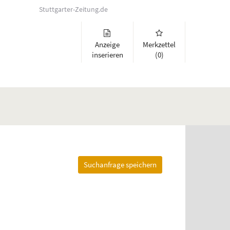
Stuttgarter-Zeitung.de
Anzeige
Merkzettel
inserieren
(0)
Suchanfrage speichern
lappen und Links zu öffnen. Mit Pfeil rechts klappen Sie auf, mit Pfeil 