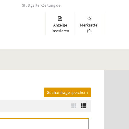
Stuttgarter-Zeitung.de
Anzeige
Merkzettel
inserieren
(0)
Suchanfrage speichern
lappen und Links zu öffnen. Mit Pfeil rechts klappen Sie auf, mit Pfeil 
Zur
Zur
Kachelansicht
Listenansicht
wechseln
wechseln