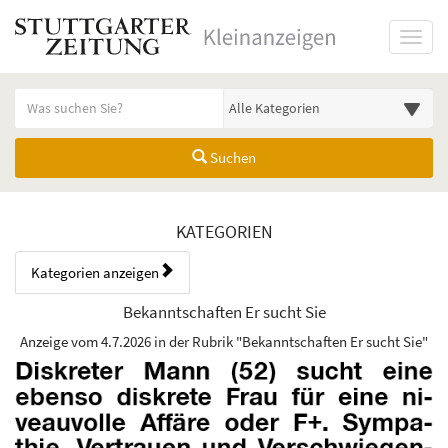
Startseite
Toggl
Meldungsbereich für Such- und Filterstatus
Suchbegriff
Alle Kategorien
Suchen
Anzeigenliste Übersicht
KATEGORIEN
Kategorien anzeigen
Bedienhinweis: Navigieren Sie mit Tab (Shift+Tab zurück). Drücken Sie
Rubrik:
Bekanntschaften Er sucht Sie
Erscheinungsdatum:
Anzeige vom 4.7.2026 in der Rubrik "Bekanntschaften Er sucht Sie"