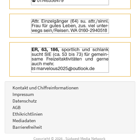
|
Titel:
Info:
Details
der
Anzeige
2064757
Titel:
anzeigen
Details
|
der
Info:
Anzeige
2064756
anzeigen
|
Titel:
Info:
Kontakt und Chiffreinformationen
Impressum
Datenschutz
AGB
Ethikrichtlinien
Mediadaten
Barrierefreiheit
Copyright © 2026 , Südwest Media Network