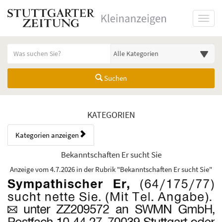
Startseite
Toggl
Meldungsbereich für Such- und Filterstatus
Suchbegriff
Alle Kategorien
Suchen
Anzeigenliste Übersicht
KATEGORIEN
Kategorien anzeigen
Bedienhinweis: Navigieren Sie mit Tab (Shift+Tab zurück). Drücken Sie
Rubrik:
Bekanntschaften Er sucht Sie
Erscheinungsdatum:
Anzeige vom 4.7.2026 in der Rubrik "Bekanntschaften Er sucht Sie"