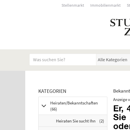
Stellenmarkt
Immobilienmarkt
S
Startseite
Meldungsbereich für Such- und Filterstatus
Suchbegriff
Alle Kategorien
Anzeigenliste Übersicht
Rubrik:
KATEGORIEN
Bekannts
Erschein
Bedienhinweis: Navigieren Sie mit Tab (Shift+Tab zu
Anzeige v
Heiraten/Bekanntschaften
Anzeigen
(66
)
H
Anzeigen
Heiraten Sie sucht Ihn
(2
)
e