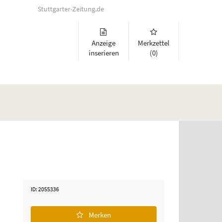
Stuttgarter-Zeitung.de
Anzeige
Merkzettel
inserieren
(0)
lappen und Links zu öffnen. Mit Pfeil rechts klappen Sie auf, mit Pfeil 
ID: 2055336
Merken