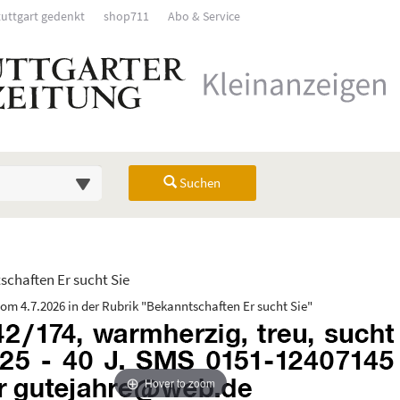
tuttgart gedenkt
shop711
Abo & Service
Suchen
chaften Er sucht Sie
ungsdatum:
rück). Drücken Sie die Eingabetaste, um Unterkategorien ein- oder auszuk
om 4.7.2026 in der Rubrik "Bekanntschaften Er sucht Sie"
Hover to zoom